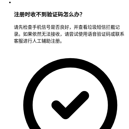
注册时收不到验证码怎么办？
请先检查手机信号是否良好，并查看垃圾短信拦截记
录。如果依然无法接收，请尝试使用语音验证码或联系
客服进行人工辅助注册。