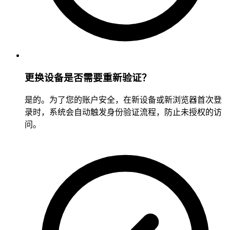
更换设备是否需要重新验证？
是的。为了您的账户安全，在新设备或新浏览器首次登
录时，系统会自动触发身份验证流程，防止未授权的访
问。