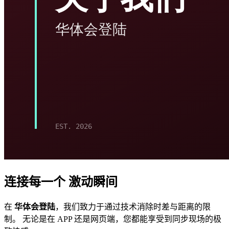
连接每一个
激动瞬间
在
华体会登陆
，我们致力于通过技术消除时差与距离的限
制。 无论是在 APP 还是网页端，您都能享受到同步现场的极