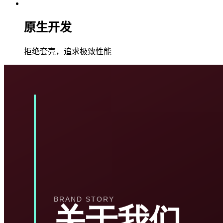
原生开发
拒绝套壳，追求极致性能