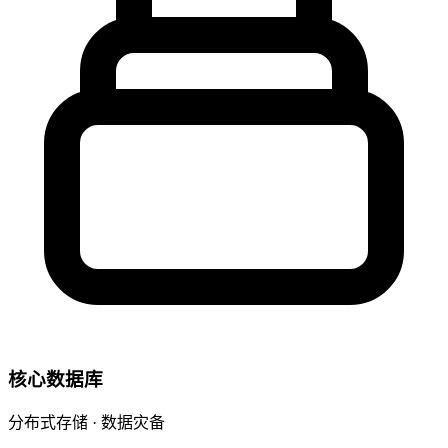
核心数据库
分布式存储 · 数据灾备