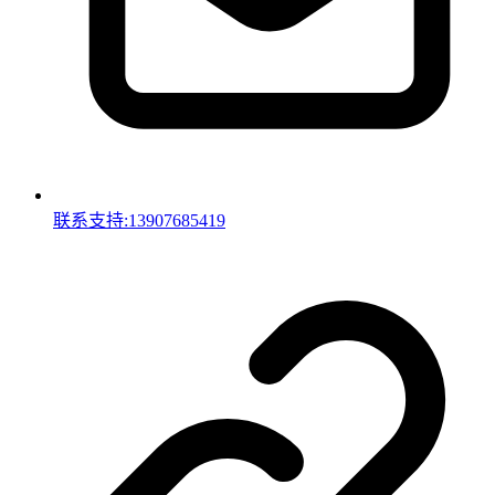
联系支持:13907685419