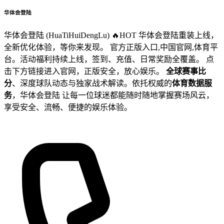
华体会登陆
华体会登陆 (HuaTiHuiDengLu) 🔥HOT 华体会登陆重装上线，
全新优化体验，等你来发现。 官方正版入口,中国官网,体育平
台。活动福利持续上线，签到、充值、日常奖励全覆盖。 点
击下方链接进入官网，正版安全，放心娱乐。
全球赛事比
分
、深度球队动态与独家战术解读。依托权威的
体育数据服
务
，华体会登陆 让每一位球迷都能随时随地掌握赛场风云，
享受安全、流畅、便捷的娱乐体验。