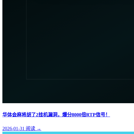
华体会麻将胡了2挂机漏洞，爆分8000倍RTP信号！
2026-01-31
阅读
→