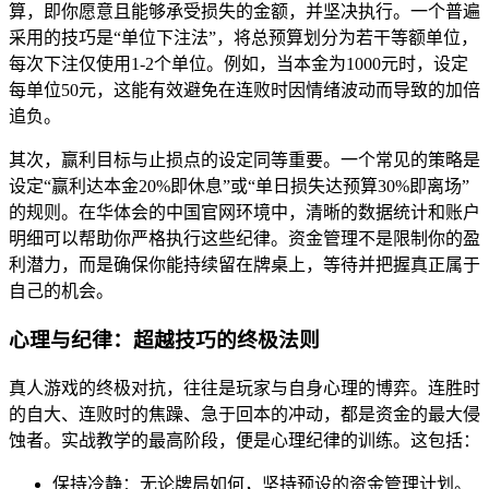
算，即你愿意且能够承受损失的金额，并坚决执行。一个普遍
采用的技巧是“单位下注法”，将总预算划分为若干等额单位，
每次下注仅使用1-2个单位。例如，当本金为1000元时，设定
每单位50元，这能有效避免在连败时因情绪波动而导致的加倍
追负。
其次，赢利目标与止损点的设定同等重要。一个常见的策略是
设定“赢利达本金20%即休息”或“单日损失达预算30%即离场”
的规则。在华体会的中国官网环境中，清晰的数据统计和账户
明细可以帮助你严格执行这些纪律。资金管理不是限制你的盈
利潜力，而是确保你能持续留在牌桌上，等待并把握真正属于
自己的机会。
心理与纪律：超越技巧的终极法则
真人游戏的终极对抗，往往是玩家与自身心理的博弈。连胜时
的自大、连败时的焦躁、急于回本的冲动，都是资金的最大侵
蚀者。实战教学的最高阶段，便是心理纪律的训练。这包括：
保持冷静：无论牌局如何，坚持预设的资金管理计划。