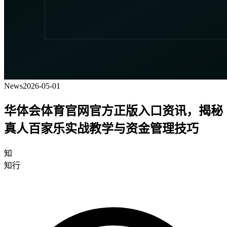
News
2026-05-01
华体会体育官网官方正版入口资讯，揭秘
真人百家乐实战教学与资金管理技巧
知
知行