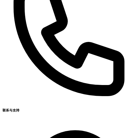
联系与支持