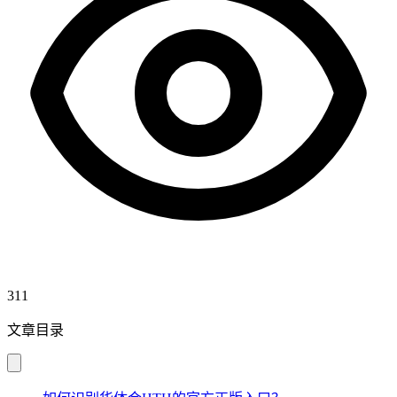
311
文章目录