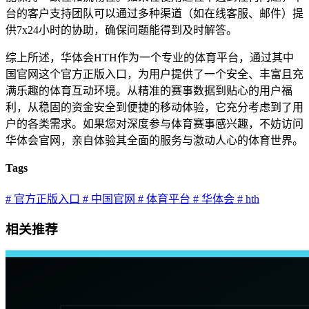
台的客户支持团队可以通过多种渠道（如在线客服、邮件）提
供7x24小时的协助，确保问题能得到及时解答。
综上所述，华体会HTH作为一个专业的体育平台，通过其中
国官网这个官方正版入口，为用户提供了一个安全、丰富且充
满乐趣的体育互动环境。从精准的赛事数据到贴心的用户福
利，从稳固的资金安全到便捷的移动体验，它充分考虑到了用
户的各类需求。如果您对深度参与体育赛事感兴趣，不妨访问
华体会官网，亲自体验其全面的服务与激动人心的体育世界。
Tags
# 官方正版入口
# 中国官网
# 体育平台
# 华体会
# hth
相关推荐