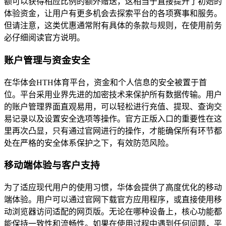
额可以获得相应比例的额外赠送，这相当于直接提升了初始的
体验资金，让用户有更多机会去探索平台的各项赛事和服务。
但请注意，这类优惠通常附有具体的条款与规则，在使用前务
必仔细阅读官方说明。
账户管理与资金安全
在华体会HTH体育平台，资金和个人信息的安全被置于首
位。平台采用业界先进的加密技术来保护所有数据传输。用户
的账户管理界面直观易用，可以轻松进行充值、提现、查询交
易记录以及设置安全选项等操作。官方正版入口的重要性在这
里再次凸显，只有通过官网进行的操作，才能确保所有环节都
处在严格的安全体系保护之下，有效防范风险。
移动端体验与客户支持
为了适应现代用户的使用习惯，华体会提供了高度优化的移动
端体验。用户可以通过官网下载官方应用程序，或直接使用移
动浏览器访问适配的网页版。无论在哪种设备上，核心功能都
能保持一致性和流畅性。如果在使用过程中遇到任何问题，平