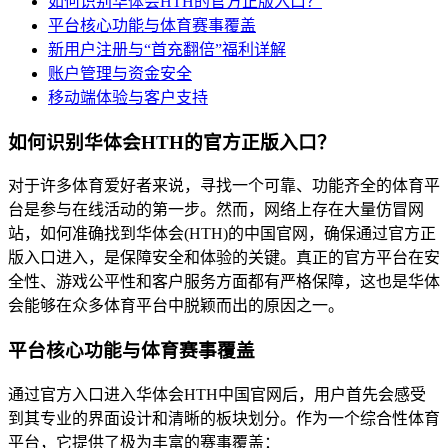
如何识别华体会HTH的官方正版入口？
平台核心功能与体育赛事覆盖
新用户注册与“首充翻倍”福利详解
账户管理与资金安全
移动端体验与客户支持
如何识别华体会HTH的官方正版入口？
对于许多体育爱好者来说，寻找一个可靠、功能齐全的体育平
台是参与在线活动的第一步。然而，网络上存在大量仿冒网
站，如何准确找到华体会(HTH)的中国官网，确保通过官方正
版入口进入，是保障安全和体验的关键。真正的官方平台在安
全性、游戏公平性和客户服务方面都有严格保障，这也是华体
会能够在众多体育平台中脱颖而出的原因之一。
平台核心功能与体育赛事覆盖
通过官方入口进入华体会HTH中国官网后，用户首先会感受
到其专业的界面设计和清晰的板块划分。作为一个综合性体育
平台，它提供了极为丰富的赛事覆盖：