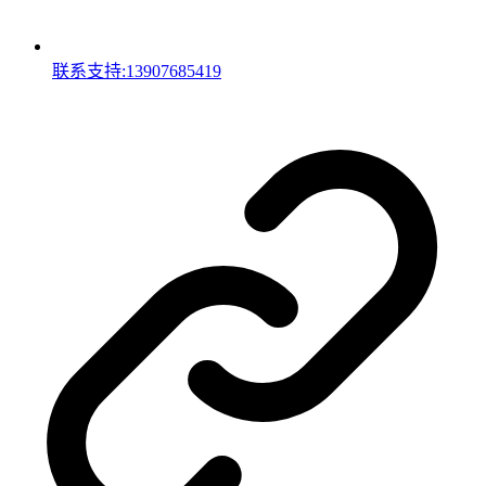
联系支持:13907685419