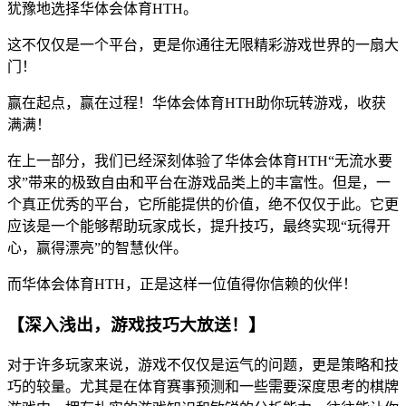
犹豫地选择华体会体育HTH。
这不仅仅是一个平台，更是你通往无限精彩游戏世界的一扇大
门！
赢在起点，赢在过程！华体会体育HTH助你玩转游戏，收获
满满！
在上一部分，我们已经深刻体验了华体会体育HTH“无流水要
求”带来的极致自由和平台在游戏品类上的丰富性。但是，一
个真正优秀的平台，它所能提供的价值，绝不仅仅于此。它更
应该是一个能够帮助玩家成长，提升技巧，最终实现“玩得开
心，赢得漂亮”的智慧伙伴。
而华体会体育HTH，正是这样一位值得你信赖的伙伴！
【深入浅出，游戏技巧大放送！】
对于许多玩家来说，游戏不仅仅是运气的问题，更是策略和技
巧的较量。尤其是在体育赛事预测和一些需要深度思考的棋牌