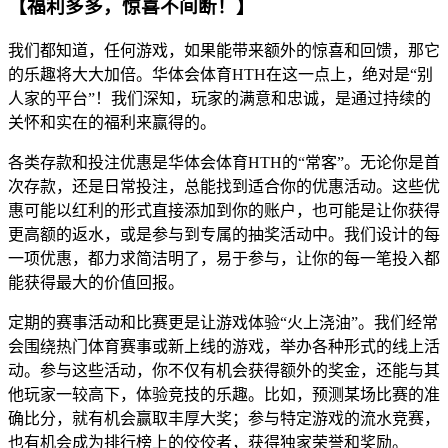
【福利多多，惊喜不间断！】
我们都知道，任何游戏，如果能带来额外的惊喜和回馈，那它
的乐趣将大大加倍。华体会体育HTH在这一点上，绝对是“别
人家的平台”！我们深知，玩家的满意和忠诚，是通过持续的
关怀和实在的福利来赢得的。
各类存款和投注优惠是华体会体育HTH的“常客”。无论你是首
次存款，还是日常投注，总能找到适合你的优惠活动。这些优
惠可能以红利的形式直接添加到你的账户，也可能是让你获得
更高额的返水，或是参与到专属的抽奖活动中。我们设计的每
一项优惠，都力求简洁明了，易于参与，让你的每一笔投入都
能获得最大的价值回报。
定期的赛事活动和比赛更是让游戏体验“火上浇油”。我们经常
会围绕热门体育赛事或新上线的游戏，举办各种形式的线上活
动。参与这些活动，你不仅有机会获得额外的奖金，还能与其
他玩家一较高下，体验竞技的乐趣。比如，预测某场比赛的准
确比分，就有机会赢取丰厚大奖；参与特定游戏的流水竞赛，
也有机会成为排行榜上的佼佼者，获得独家荣誉和奖励。