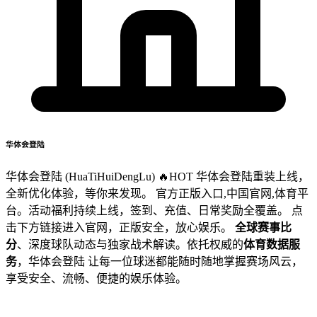
华体会登陆
华体会登陆 (HuaTiHuiDengLu) 🔥HOT 华体会登陆重装上线，
全新优化体验，等你来发现。 官方正版入口,中国官网,体育平
台。活动福利持续上线，签到、充值、日常奖励全覆盖。 点
击下方链接进入官网，正版安全，放心娱乐。
全球赛事比
分
、深度球队动态与独家战术解读。依托权威的
体育数据服
务
，华体会登陆 让每一位球迷都能随时随地掌握赛场风云，
享受安全、流畅、便捷的娱乐体验。