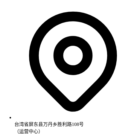
台湾省屏东县万丹乡胜利路108号
（运营中心）