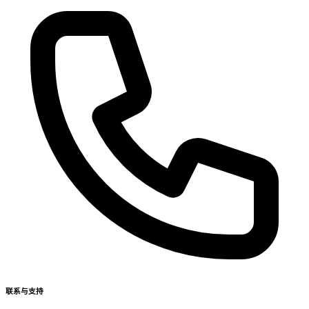
联系与支持