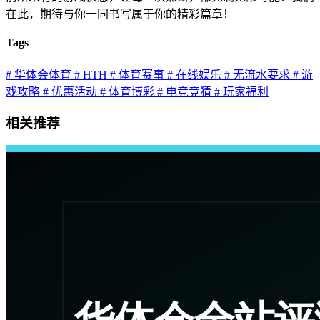
在此，期待与你一同书写属于你的精彩篇章！
Tags
# 华体会体育
# HTH
# 体育赛事
# 在线娱乐
# 无流水要求
# 游
戏攻略
# 优惠活动
# 体育博彩
# 电竞竞猜
# 玩家福利
相关推荐