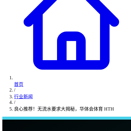
首页
/
行业新闻
/
良心推荐！无流水要求大揭秘，华体会体育 HTH