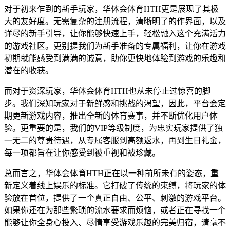
对于初来乍到的新手玩家，华体会体育HTH更是展现了其极
大的友好度。无需复杂的注册流程，清晰明了的作界面，以及
详尽的新手引导，让你能够快速上手，轻松融入这个充满活力
的游戏社区。更别提我们为新手准备的专属福利，让你在游戏
初期就能感受到满满的诚意，助你更快地体验到游戏的乐趣和
潜在的收获。
而对于资深玩家，华体会体育HTH也从未停止过惊喜的脚
步。我们深知玩家对于新鲜感和挑战的渴望，因此，平台会定
期更新游戏内容，推出全新的体育赛事，并不断优化用户体
验。更重要的是，我们的VIP等级制度，为忠实玩家提供了独
一无二的尊贵待遇，从专属客服到高额返水，再到生日礼金，
每一项都旨在让你感受到被重视和被珍藏。
总而言之，华体会体育HTH正在以一种前所未有的姿态，重
新定义着线上娱乐的标准。它打破了传统的束缚，将玩家的体
验放在首位，提供了一个真正自由、公平、刺激的游戏平台。
如果你还在为那些繁琐的流水要求而烦恼，或者正在寻找一个
能够让你全身心投入、尽情享受游戏乐趣的完美归宿，请毫不