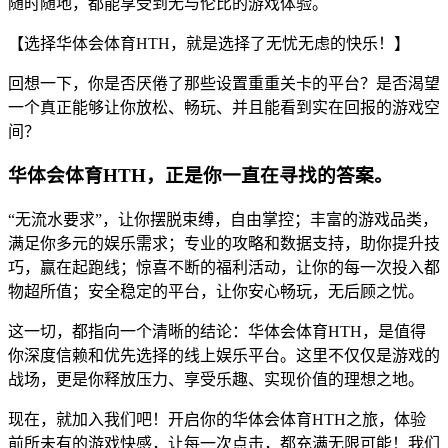
随时随地，都能享受到无与伦比的游戏体验。
【选择华体会体育HTH，就是选择了无忧无虑的快乐！】
回想一下，你是否厌倦了那些设置重重关卡的平台？是否渴望
一个真正能够让你放松、畅玩、并且能看到实在回报的游戏空
间？
华体会体育HTH，正是你一直在寻找的答案。
“无流水要求”，让你摆脱束缚，自由掌控；丰富的游戏品类，
满足你多元的娱乐需求；专业的攻略和数据支持，助你提升技
巧，赢在起跑线；惊喜不断的福利活动，让你的每一次投入都
物超所值；安全稳定的平台，让你安心畅玩，无后顾之忧。
这一切，都指向一个清晰的结论：华体会体育HTH，是值得
你深度信赖和优先选择的线上娱乐平台。这里不仅仅是游戏的
战场，更是你释放压力、享受乐趣、实现价值的理想之地。
现在，就加入我们吧！开启你的华体会体育HTH之旅，体验
前所未有的游戏快感，让每一次点击，都充满无限可能！我们